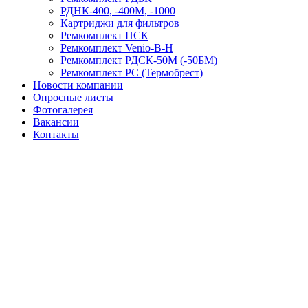
РДНК-400, -400М, -1000
Картриджи для фильтров
Ремкомплект ПСК
Ремкомплект Venio-В-Н
Ремкомплект РДСК-50М (-50БМ)
Ремкомплект РС (Термобрест)
Новости компании
Опросные листы
Фотогалерея
Вакансии
Контакты