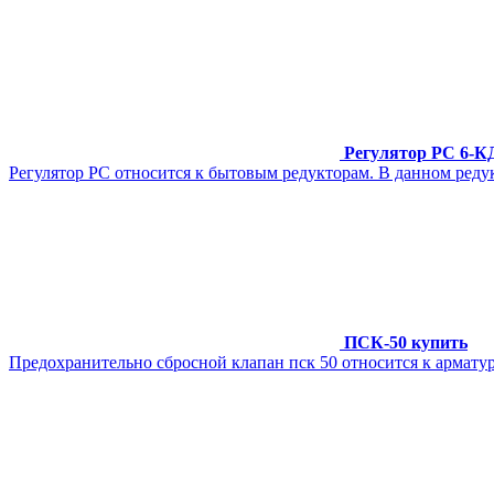
Регулятор РС 6-КД
Регулятор РС относится к бытовым редукторам. В данном реду
ПСК-50 купить
Предохранительно сбросной клапан пск 50 относится к армату