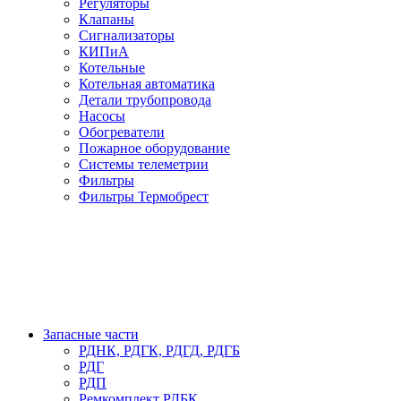
Регуляторы
Клапаны
Сигнализаторы
КИПиА
Котельные
Котельная автоматика
Детали трубопровода
Насосы
Обогреватели
Пожарное оборудование
Системы телеметрии
Фильтры
Фильтры Термобрест
Запасные части
РДНК, РДГК, РДГД, РДГБ
РДГ
РДП
Ремкомплект РДБК