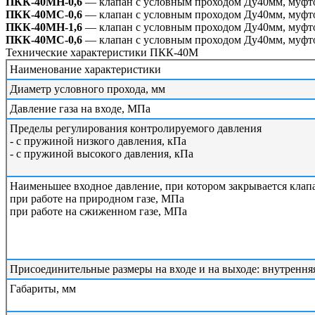
ПКК-40МН-0,6
— клапан с условным проходом Ду40мм, муфтов
ПКК-40МС-0,6
— клапан с условным проходом Ду40мм, муфтов
ПКК-40МН-1,6
— клапан с условным проходом Ду40мм, муфтов
ПКК-40МС-0,6
— клапан с условным проходом Ду40мм, муфтов
Технические характеристики ПКК-40М
Наименование характеристики
Диаметр условного прохода, мм
Давление газа на входе, МПа
Пределы регулирования контролируемого давления
- с пружиной низкого давления, кПа
- с пружиной высокого давления, кПа
Наименьшее входное давление, при котором закрывается клап
при работе на природном газе, МПа
при работе на сжиженном газе, МПа
Присоединительные размеры на входе и на выходе: внутренняя
Габариты, мм