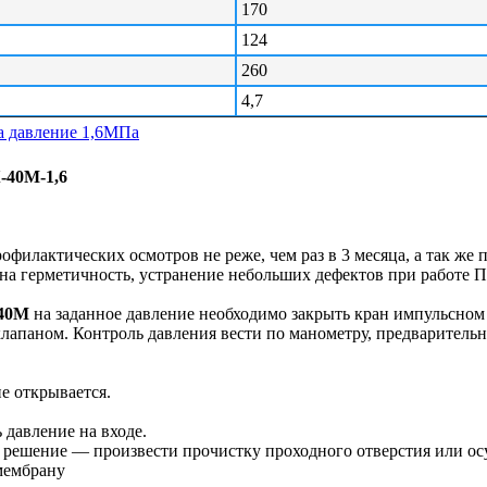
170
124
260
4,7
-1,6
филактических осмотров не реже, чем раз в 3 месяца, а так же 
 на герметичность, устранение небольших дефектов при работе 
40М
на заданное давление необходимо закрыть кран импульсном 
лапаном. Контроль давления вести по манометру, предваритель
е открывается.
 давление на входе.
ка; решение — произвести прочистку проходного отверстия или 
мембрану