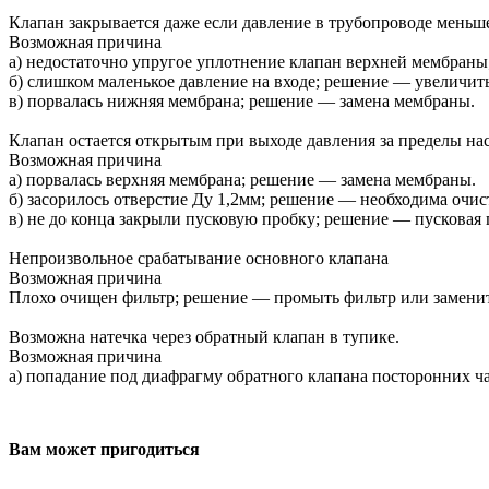
Клапан закрывается даже если давление в трубопроводе меньш
Возможная причина
а) недостаточно упругое уплотнение клапан верхней мембраны
б) слишком маленькое давление на входе; решение — увеличить
в) порвалась нижняя мембрана; решение — замена мембраны.
Клапан остается открытым при выходе давления за пределы на
Возможная причина
а) порвалась верхняя мембрана; решение — замена мембраны.
б) засорилось отверстие Ду 1,2мм; решение — необходима очис
в) не до конца закрыли пусковую пробку; решение — пусковая 
Непроизвольное срабатывание основного клапана
Возможная причина
Плохо очищен фильтр; решение — промыть фильтр или заменит
Возможна натечка через обратный клапан в тупике.
Возможная причина
а) попадание под диафрагму обратного клапана посторонних ча
Вам может пригодиться