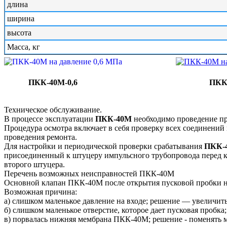
длина
ширина
высота
Масса, кг
ПКК-40М-0,6 ПКК-40М
Техническое обслуживание.
В процессе эксплуатации
ПКК-40М
необходимо проведение про
Процедура осмотра включает в себя проверку всех соединений
проведения ремонта.
Для настройки и периодической проверки срабатывания
ПКК-
присоединенный к штуцеру импульсного трубопровода перед к
второго штуцера.
Перечень возможных неисправностей ПКК-40М
Основной клапан ПКК-40М после открытия пусковой пробки н
Возможная причина:
а) слишком маленькое давление на входе; решение — увеличить
б) слишком маленькое отверстие, которое дает пусковая проб
в) порвалась нижняя мембрана ПКК-40М; решение - поменять 