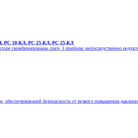
, РС 10-КД, РС 25-КД, РС 25-КД
кторе скомбинированы сразу 3 прибора: непосредственно редук
ре, обеспечивающей безопасность от резкого повышения давления