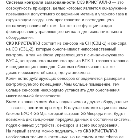
Система контроля загазованности СКЗ КРИСТАЛЛ-3
— это
совокупность приборов, целью которых является обнаружение
превышения допустимого содержания метана и угарного газа в
окружающем воздушном пространстве и последующего
сигнализирования об этом. Так же в ее функции входит
формирование управляющего сигнала для исполнительного
оборудования.
СКЗ КРИСТАЛЛ-3
состоит из сенсора на СН (СЗЦ-1) и сенсора
на СО (СЗЦ-2), которые обеспечивают непосредственный
контроль, а так же блока управляющего и сигнализирующего
БУС-4, контрольного выносного пульта ВПК-1, газового клапана
и соединяющих проводов. Система обеспечивает так же
диспетчеризацию объекта, где установлена.
Количество дублирующих сенсоров определяется размерами
контролируемого помещения. Чем больше помещение, тем
больше сенсоров необходимо установить для обеспечения
максимальной безопасности.
Вместо клапан может быть подключено и другое оборудование
— насосы, вентиляторы и др. В случае комплектации системы
блоком БУС-4-
GSM,
в который встроен
GSM
передатчик, будет
возможна дистанционная передача данных о состоянии системы,
подключенных устройств, сенсоров и всего оборудования.
На первый взгляд можно подумать, что
СКЗ КРИСТАЛЛ-3
необходима только в котельных, но на самом деле сфера ее