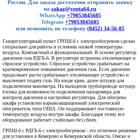
России.
Для заказа достаточно отправить заявку
на
zakaz@venta64.ru
WhatsApp
+79053845685
Telegram
+79053845685
или позвонить по телефону
(8452) 34-56-85
Газорегуляторный пункт ГРПШ-6 с электрообогревом сделан
специально для работы в условиях низкой температуры
воздуха. Компактный и функциональный. В основе регулятор
давления газа РДГБ-6. В регуляторе встроены отключающее и
сбросное устройство. Сбросное устройство срабатывает на
кратковременное повышение давления газа. Если давление
продолжает расти срабатывает отключающее устройство и
выключает подачу газа. На входе кран, далее штуцер для
подключения манометра. На выходном трубопроводе штуцер-
ёлочка для возможности подключения напоромера для
контроля давления и настройки регулятора. Для обогрева
шкафа установлен взрывозащищенный электрический
обогреватель типа ОША. Он поддерживает постоянную
температуру воздуха внутри шкафа. Благодаря этому все
оборудование работает стабильно без сбоев.
ГРПШ-6 с РДГБ-6 с электрообогревом - это отличное решение
для установки в Кемерово и Кемеровской области, Омске и