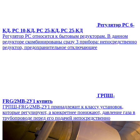
Регулятор РС 6-
КД, РС 10-КД, РС 25-КД, РС 25-КД
Регулятор РС относится к бытовым редукторам. В данном
редукторе скомбинированы сразу 3 прибора: непосредственно
редуктор, предохранительное отключающее
ГРПШ-
FRG/2MB-2У1 купить
ГРПШ-FRG/2MB-2У1 принадлежит к классу установок,
которые регулируют, а конкретнее понижают, давление газа в
трубопроводе перед его подачей непосредственно