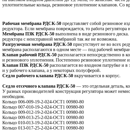
уплотнительные кольца, резиновое уплотнение клапанов. Со в
Рабочая мембрана РДСК-50
представляет собой резиновое изд
редуктора. Если мембрана повреждается, то работа регулятора 
Мембрана ПЗК РДСК-50
выполнена в виде резинового диска. 
редуктора с неисправной мембраной так же не возможна.
Разгрузочная мембрана РДСК-50
присутствует не во всех ре
мембрана располагаются в одном месте — под рабочей мембра
Клапан рабочий РДСК-50
располагается непосредственно в ко
и резинового уплотнения. Постепенно резиновое уплотнение из
Клапан ПЗК РДСК-50
располагается во входном патрубке и в 
и у рабочего клапана, а у некоторых полусферой.
Седло рабочего клапана РДСК-50
вкручивается в корпус.
Седло отсечного клапана РДСК-50
— это отдельная деталь, ко
У разных производителей конструкция регулятора может немно
необходим.
Кольцо 006-009-19-2-024-ОСТ1 00980-80
Кольцо 007-010-19-2-024-ОСТ1 00980-80
Кольцо 009-012-19-2-024-ОСТ1 00980-80
Кольцо 009-013-25-2-024-ОСТ1 00980-80
Кольцо 010-013-19-2-024-ОСТ1 00980-80
Кольцо 013-017-25-2-024-ОСТ1 00980-80