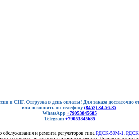
сии и СНГ.
Отгрузка в день оплаты!
Для заказа достаточно о
или позвонить по телефону
(8452) 34-56-85
WhatsApp
+79053845685
Telegram
+79053845685
о обслуживания и ремонта регуляторов типа
РДСК-50М-1
,
РДСК
должны отвечать высоким стандартам качества. Довольно часто 