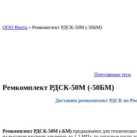
ООО Вента
» Ремкомплект РДСК-50М (-50БМ)
Популярные теги
Ремкомплект РДСК-50М (-50БМ)
Доставим ремкомплект РДСК по Рос
Ремкомплект РДСК-50М (-БМ)
предназначен для техническог
на высоком входном давлении до 1,2 МПа, то запасные части 