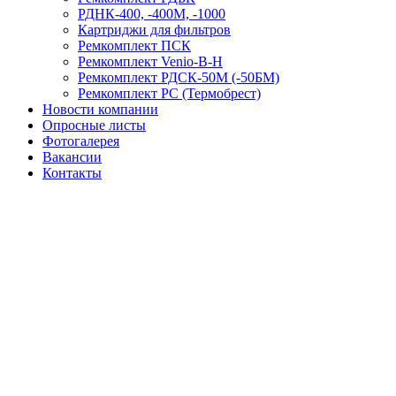
РДНК-400, -400М, -1000
Картриджи для фильтров
Ремкомплект ПСК
Ремкомплект Venio-В-Н
Ремкомплект РДСК-50М (-50БМ)
Ремкомплект РС (Термобрест)
Новости компании
Опросные листы
Фотогалерея
Вакансии
Контакты