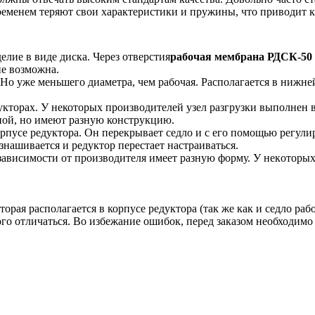
ременем теряют свои характеристики и пружины, что приводит 
елие в виде диска. Через отверстия
рабочая мембрана РДСК-50
не возможна.
Но уже меньшего диаметра, чем рабочая. Располагается в нижне
дукторах. У некоторых производителей узел разгрузки выполнен 
ной, но имеют разную конструкцию.
рпусе редуктора. Он перекрывает седло и с его помощью регулир
нашивается и редуктор перестает настраиваться.
зависимости от производителя имеет разную форму. У нек
оторых
торая располагается в корпусе редуктора (так же как и седло раб
го отличаться. Во избежание ошибок, перед заказом необходим