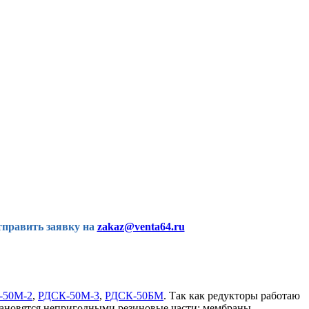
тправить заявку на
zakaz@venta64.ru
-50М-2
,
РДСК-50М-3
,
РДСК-50БМ
. Так как редукторы работаю
становятся непригодными резиновые части: мембраны,