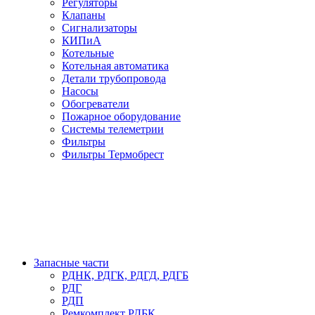
Регуляторы
Клапаны
Сигнализаторы
КИПиА
Котельные
Котельная автоматика
Детали трубопровода
Насосы
Обогреватели
Пожарное оборудование
Системы телеметрии
Фильтры
Фильтры Термобрест
Запасные части
РДНК, РДГК, РДГД, РДГБ
РДГ
РДП
Ремкомплект РДБК